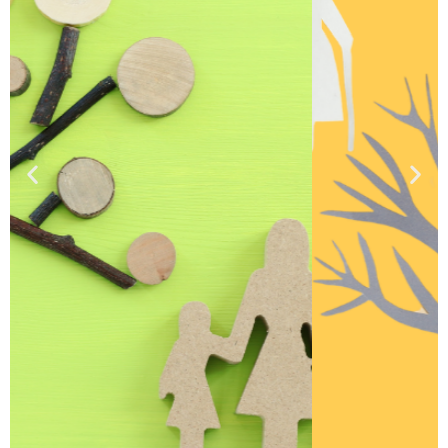
Constelaciones
“Sanamos cuando
dejamos de excluir
y aprendemos a dar
un lugar en el
corazón a todos los