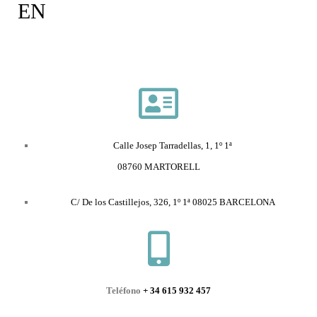
EN
Calle Josep Tarradellas, 1, 1º 1ª
08760 MARTORELL
C/ De los Castillejos, 326, 1º 1ª
08025 BARCELONA
Teléfono
+ 34
615 932 457