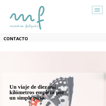
Togg
navig
CONTACTO
Un viaje de diez mil
kilómetros empieza por
un simple paso.