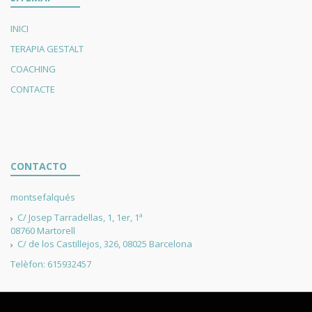
INICI
TERAPIA GESTALT
COACHING
CONTACTE
CONTACTO
montsefalqués
C/ Josep Tarradellas, 1, 1er, 1ª
08760 Martorell
C/ de los Castillejos, 326, 08025 Barcelona
Telèfon: 615932457