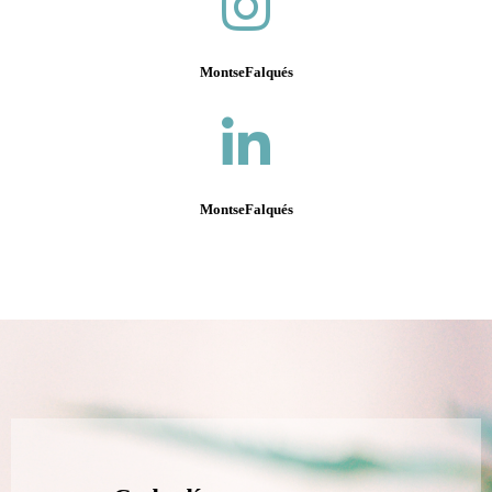
MontseFalqués
MontseFalqués