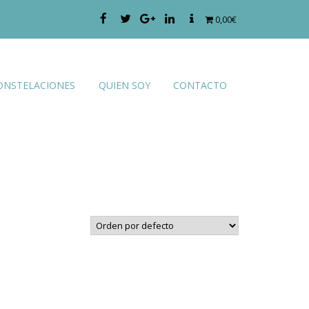
0,00€
Facebook
Twitter
Google+
LinkedIn
Contact
ONSTELACIONES
QUIEN SOY
CONTACTO