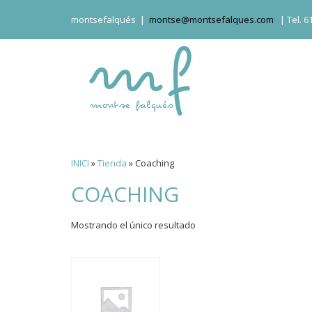
montsefalqués |
montse@montsefalques.com
| Tel. 6
INICI
»
Tienda
»
Coaching
COACHING
Mostrando el único resultado