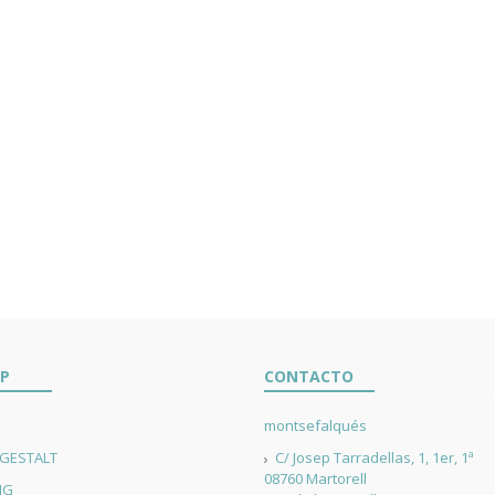
P
CONTACTO
montsefalqués
 GESTALT
C/ Josep Tarradellas, 1, 1er, 1ª
08760 Martorell
NG