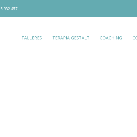
15 932 457
TALLERES
TERAPIA GESTALT
COACHING
C